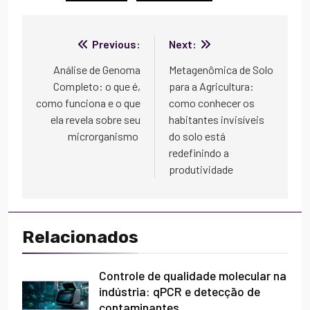
Navegação
Previous:
Next:
de
Análise de Genoma
Metagenômica de Solo
Completo: o que é,
para a Agricultura:
Post
como funciona e o que
como conhecer os
ela revela sobre seu
habitantes invisíveis
microrganismo
do solo está
redefinindo a
produtividade
Relacionados
Controle de qualidade molecular na
indústria: qPCR e detecção de
contaminantes