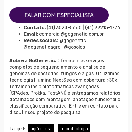
Contato:
(41) 3024-0660 | (41) 99215-1776
Email:
comercial@gogenetic.com.br
Redes sociais:
@gogenetic |
@gogeneticagro | @gosolos
Sobre a GoGenetic:
Oferecemos serviços
completos de sequenciamento e análise de
genomas de bactérias, fungos e algas. Utilizamos
tecnologia Illumina NextSeq com cobertura >30x,
ferramentas bioinformáticas avançadas
(SPAdes, Prokka, FastANI) e entregamos relatórios
detalhados com montagem, anotação funcional e
classificação comparativa. Entre em contato para
discutir seu projeto de pesquisa.
Tagged:
agricultura
microbiologia