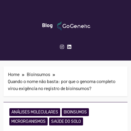
Skip
to
content
GoGenetic- Blog
Inovação Em Genética, Biotecnologia E
Saúde
Home
Bioinsumos
Quando o nome não basta: por que o genoma completo
virou exigência no registro de bioinsumos?
ANÁLISES MOLECULARES
BIOINSUMOS
MICRORGANISMOS
SAÚDE DO SOLO