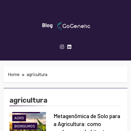
Skip
to
content
GoGenetic- Blog
Inovação Em Genética, Biotecnologia E
Saúde
Home
agricultura
agricultura
AGRICULTURA
Metagenômica de Solo para
AGRO
a Agricultura: como
BIOINSUMOS