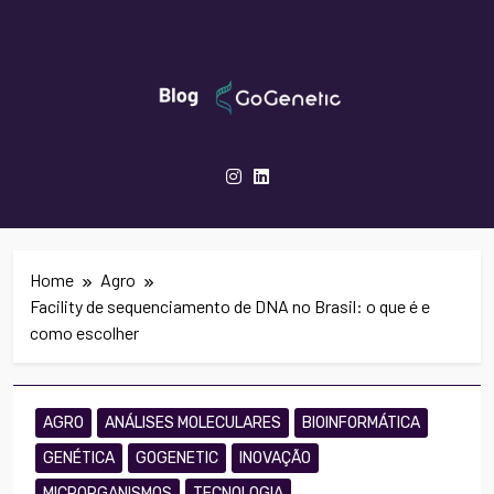
Skip
to
content
GoGenetic- Blog
Inovação Em Genética, Biotecnologia E
Saúde
Home
Agro
Facility de sequenciamento de DNA no Brasil: o que é e
como escolher
AGRO
ANÁLISES MOLECULARES
BIOINFORMÁTICA
GENÉTICA
GOGENETIC
INOVAÇÃO
MICRORGANISMOS
TECNOLOGIA