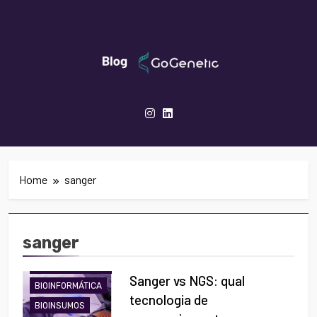
Skip
to
content
GoGenetic- Blog
Inovação Em Genética, Biotecnologia E
Saúde
Home
sanger
sanger
ANÁLISES
MOLECULARES
Sanger vs NGS: qual
BIOINFORMÁTICA
tecnologia de
BIOINSUMOS