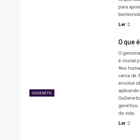
para apoia
biotecnol
Ler
O que 
O genoma,
é crucial
Nos huma
cerca de 
envolve i
aplicando
GOGENETIC
GoGenetic
genético,
da vida.
Ler