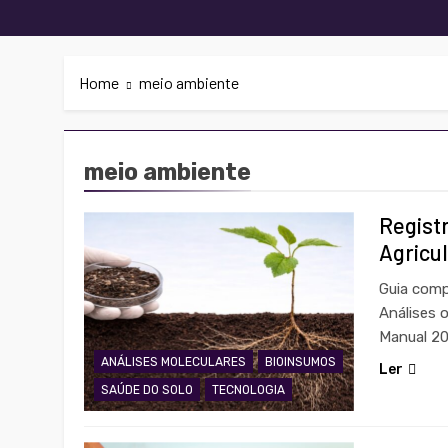
Skip
to
GoG
Inovação E
content
Home
meio ambiente
meio ambiente
Regist
Agricu
Guia comp
Análises 
Manual 20
ANÁLISES MOLECULARES
BIOINSUMOS
Ler
SAÚDE DO SOLO
TECNOLOGIA