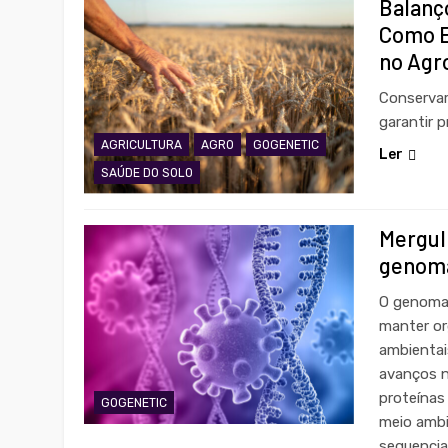
Balanç
Como E
no Agr
Conservar
garantir 
AGRICULTURA
AGRO
GOGENETIC
Ler
SAÚDE DO SOLO
Mergul
genoma
O genoma 
manter or
ambientai
avanços n
proteínas
GOGENETIC
meio ambi
sequencia