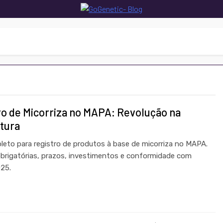
enetic- Blog
m Genética, Biotecnologia E Saúde
ro de Micorriza no MAPA: Revolução na
ltura
leto para registro de produtos à base de micorriza no MAPA.
obrigatórias, prazos, investimentos e conformidade com
25.