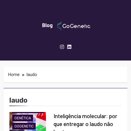
Skip
to
content
GoGenetic- Blog
Inovação Em Genética, Biotecnologia E
Saúde
Home
laudo
ANÁLISES
laudo
MOLECULARES
BIOINFORMÁTICA
Inteligência molecular: por
GENÉTICA
que entregar o laudo não
GOGENETIC